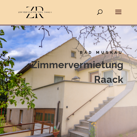
BAD MUSKAU
Zimmervermietung
Raack