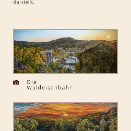
darstellt.
Die

Waldeisenbahn